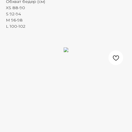
Обхват бедер (см)
XS 88-90
S 92-94
M 96-98
L 100-102