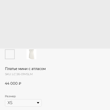
Платье мини с атласом
SKU:
LC'26-01MSLM
44 000
₽
Размер