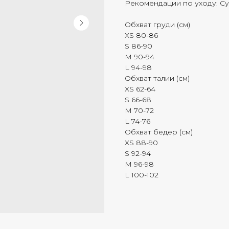
Рекомендации по уходу: Су
Обхват груди (см)
XS 80-86
S 86-90
M 90-94
L 94-98
Обхват талии (см)
XS 62-64
S 66-68
M 70-72
L 74-76
Обхват бедер (см)
XS 88-90
S 92-94
M 96-98
L 100-102