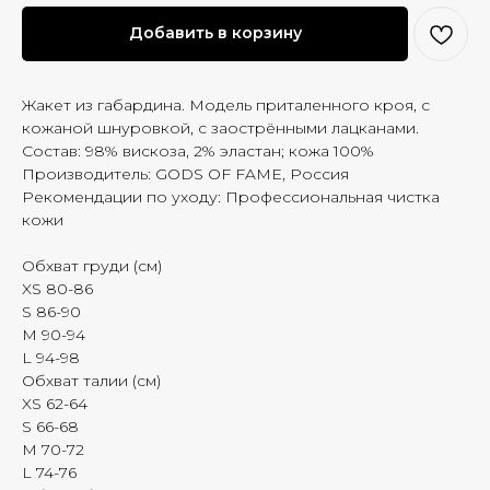
Добавить в корзину
Жакет из габардина. Модель приталенного кроя, с
кожаной шнуровкой, с заострёнными лацканами.
Состав: 98% вискоза, 2% эластан; кожа 100%
Производитель: GODS OF FAME, Россия
Рекомендации по уходу: Профессиональная чистка
кожи
Обхват груди (см)
XS 80-86
S 86-90
M 90-94
L 94-98
Обхват талии (см)
XS 62-64
S 66-68
M 70-72
L 74-76