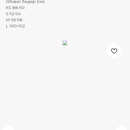
Обхват бедер (см)
XS 88-90
S 92-94
M 96-98
L 100-102