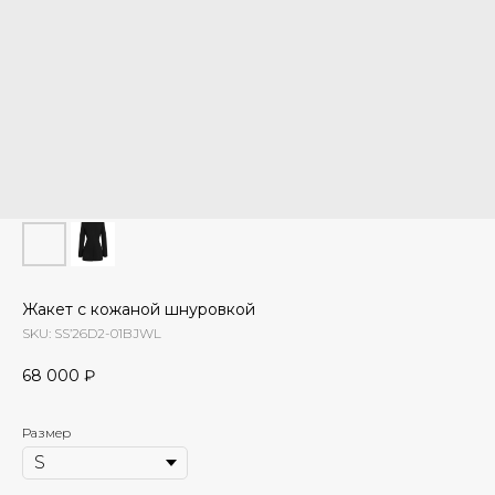
Жакет с кожаной шнуровкой
SKU:
SS’26D2-01BJWL
68 000
₽
Размер