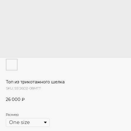
Топ из трикотажного шелка
SKU:
SS'26D2-08MTT
26 000
₽
Размер