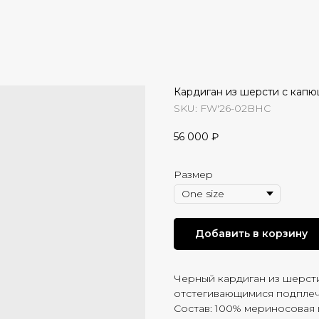
Кардиган из шерсти с кап
SKU:
FW'26-02BHC
56 000
₽
Размер
Добавить в корзину
Черный кардиган из шерсти
отстегивающимися подплеч
Состав: 100% мериносовая