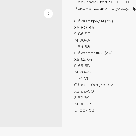
Производитель: GODS OF 
Рекомендации по уходу: П
Обхват груди (см)
XS 80-86
S 86-90
M 90-94
L 94-98
Обхват талии (см)
XS 62-64
S 66-68
M 70-72
L 74-76
Обхват бедер (см)
XS 88-90
S 92-94
M 96-98
L 100-102