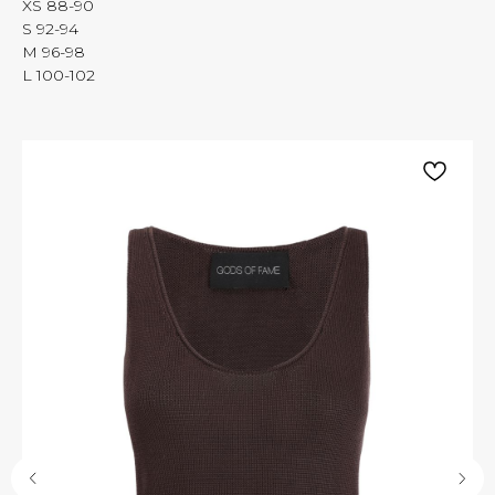
XS 88-90
S 92-94
M 96-98
L 100-102