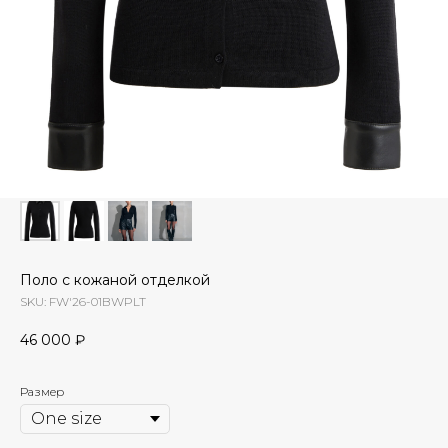
Поло с кожаной отделкой
SKU:
FW'26-01BWPLT
46 000
₽
Размер