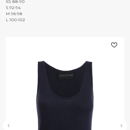
XS 88-90
S 92-94
M 96-98
L 100-102