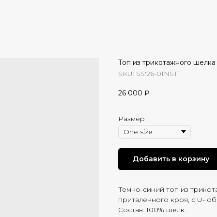
Топ из трикотажного шелка
SKU:
SS'26-01NSTT
26 000
₽
Размер
Добавить в корзину
Темно-синий топ из трикот
приталенного кроя, с U- о
Состав: 100% шелк.