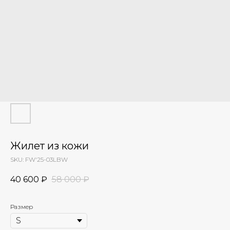
Жилет из кожи
SKU:
FW'25-03LBW
40 600
₽
58 000
₽
Размер