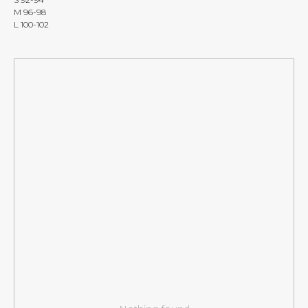
M 96-98
L 100-102