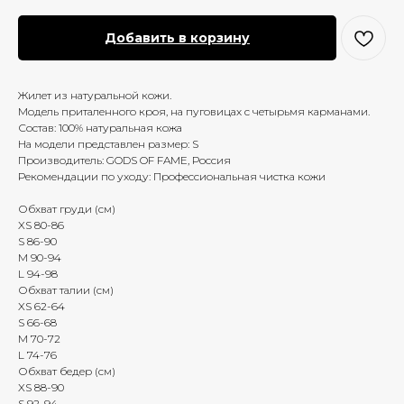
Добавить в корзину
Жилет из натуральной кожи.
Модель приталенного кроя, на пуговицах с четырьмя карманами.
Состав: 100% натуральная кожа
На модели представлен размер: S
Производитель: GODS OF FAME, Россия
Рекомендации по уходу: Профессиональная чистка кожи
Обхват груди (см)
XS 80-86
S 86-90
M 90-94
L 94-98
Обхват талии (см)
XS 62-64
S 66-68
M 70-72
L 74-76
Обхват бедер (см)
XS 88-90
S 92-94