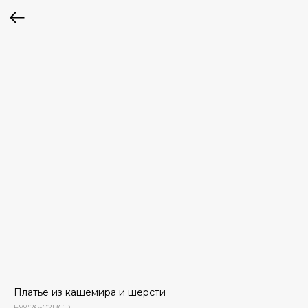
Платье из кашемира и шерсти
FW'26-02BCD