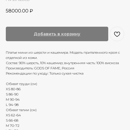
58000.00
₽
Добавить в корзину
Платье мини из шерсти и кашемира. Модель приталенного кроя с
отделкой из кожи.
Состав: 90% шерсть, 10% кашемир; внутренняя часть: 100% вискоза
Производитель: GODS OF FAME, Россия
Рекомендации по уходу: Только сухая чистка
Обхват груди (см)
XS 80-86
S 86-90
M 90-94
L 94-98
Обхват талии (см)
XS 62-64
S 66-68
M 70-72