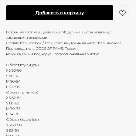
Добавить в корзину
Брюки из хлопка в цвете хаки. Модель на высокой талии, с
замшевыми вставками.
Состав: 100% хлопок / 100% кожа; внутренняя часть: 100% вискоза
Производитель: GODS OF FAME, Россия
Рекомендации по уходу: Профессиональная чистка
Обхват груди (см)
XS 80-86
S 86-90
M 90-94
L 94-98
Обхват талии (см)
XS 62-64
S 66-68
M 70-72
L 74-76
Обхват бедер (см)
XS 88-90
S 92-94
M 96-98