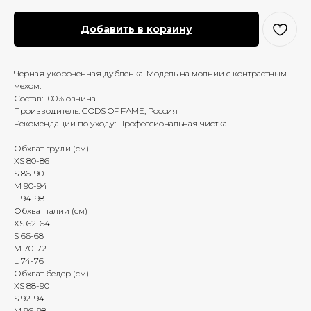
Добавить в корзину
Черная укороченная дубленка. Модель на молнии с контрастным
мехом.
Состав: 100% овчина
Производитель: GODS OF FAME, Россия
Рекомендации по уходу: Профессиональная чистка
Обхват груди (см)
XS 80-86
S 86-90
M 90-94
L 94-98
Обхват талии (см)
XS 62-64
S 66-68
M 70-72
L 74-76
Обхват бедер (см)
XS 88-90
S 92-94
M 96-98