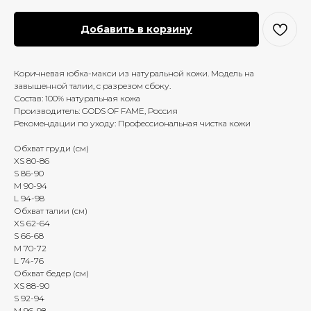
Добавить в корзину
Коричневая юбка-макси из натуральной кожи. Модель на
завышенной талии, с разрезом сбоку.
Состав: 100% натуральная кожа
Производитель: GODS OF FAME, Россия
Рекомендации по уходу: Профессиональная чистка кожи
Обхват груди (см)
XS 80-86
S 86-90
M 90-94
L 94-98
Обхват талии (см)
XS 62-64
S 66-68
M 70-72
L 74-76
Обхват бедер (см)
XS 88-90
S 92-94
M 96-98