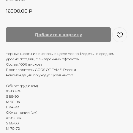
16000.00
₽
Добавить в корзину
Черные шорты из вискозы в цвете мокко. Модель на среднем
уровне посадки, с вываренным эффектом.
Состав: 100% вискоза
Производитель: GODS OF FAME, Россия
Рекомендации по уходу: Сухая чистка
Обхват груди (см)
XS 80-86
S 86-90
M 90-94
L 94-98
Обхват талии (см)
XS 62-64
S 66-68
M 70-72