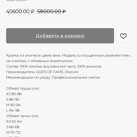
40600.00
₽
58000.00
₽
Добавить в корзину
Куртка из хлопка в цвете хаки. Модель со спущенным уровнем плеч,
на кнопках, с отложным воротником.
Состав: 100% хлопок; внутренняя часть: 100% вискоза
Производитель: GODS OF FAME, Россия
Рекомендации по уходу: Профессиональная чистка
Обхват груди (см)
XS 80-86
S 86-90
M 90-94
L 94-98
Обхват талии (см)
XS 62-64
S 66-68
M 70-72