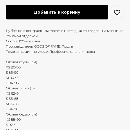
Добавить в корзину
Дубленка с контрастным мехом в цвете джангл. Модель на молнии с
кожаной отделкой.
Состав: 100% овчина
Производитель: GODS OF FAME, Россия
Рекомендации по уходу: Профессиональная чистка
Обхват груди (см)
XS 80-86
S 86-90
M 90-94
L 94-98
Обхват талии (см)
XS 62-64
S 66-68
M 70-72
L 74-76
Обхват бедер (см)
XS 88-90
S 92-94
M 96-98