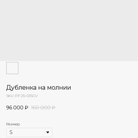
Дубленка на молнии
SKU:
PF'25-03SCV
96 000
₽
160 000
₽
Размер