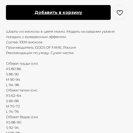
Добавить в корзину
Шорты из вискозы в цвете мокко. Модель на среднем уровне
посадки, с вываренным эффектом.
Состав: 100% вискоза
Производитель: GODS OF FAME, Россия
Рекомендации по уходу: Сухая чистка
Обхват груди (см)
XS 80-86
S 86-90
M 90-94
L 94-98
Обхват талии (см)
XS 62-64
S 66-68
M 70-72
L 74-76
Обхват бедер (см)
XS 88-90
S 92-94
M 96-98