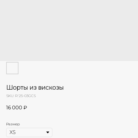
Шорты из вискозы
SKU:
R'25-03GCS
16 000
₽
Размер