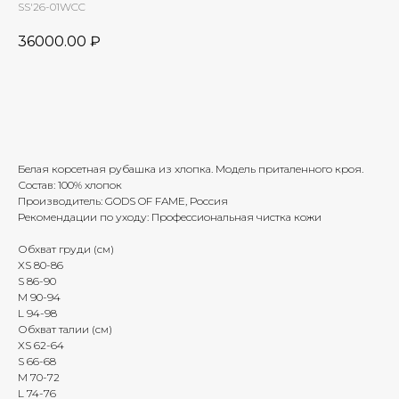
SS'26-01WCC
36000.00
₽
Добавить в корзину
Белая корсетная рубашка из хлопка. Модель приталенного кроя.
Состав: 100% хлопок
Производитель: GODS OF FAME, Россия
Рекомендации по уходу: Профессиональная чистка кожи
Обхват груди (см)
XS 80-86
S 86-90
M 90-94
L 94-98
Обхват талии (см)
XS 62-64
S 66-68
M 70-72
L 74-76