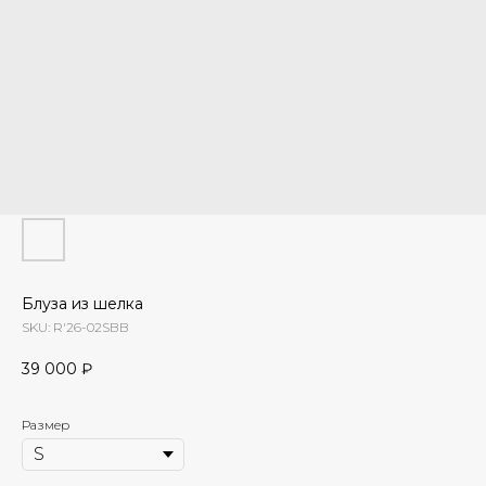
Блуза из шелка
SKU:
R'26-02SBB
39 000
₽
Размер