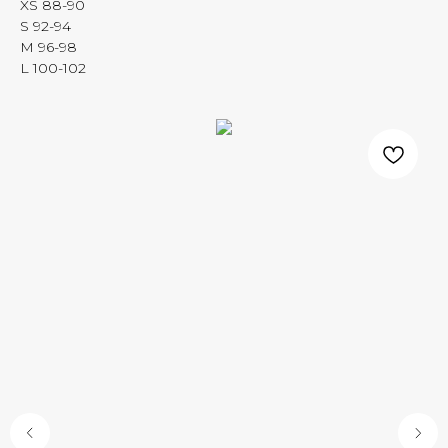
XS 88-90
S 92-94
M 96-98
L 100-102