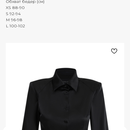
Обхват бедер (см)
XS 88-90
S 92-94
M 96-98
L 100-102