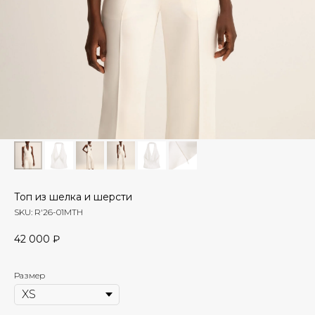
Топ из шелка и шерсти
SKU:
R'26-01MTH
42 000
₽
Размер