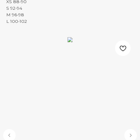
XS 88-90
S 92-94
M 96-98
L 100-102