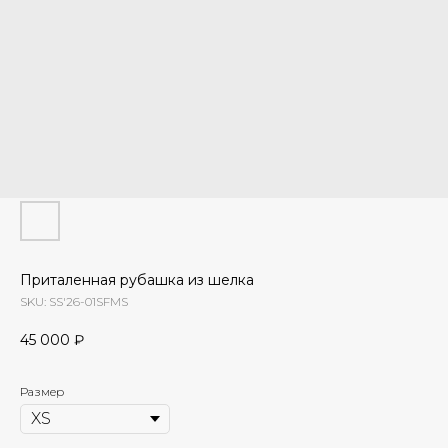
Приталенная рубашка из шелка
SKU:
SS'26-01SFMS
45 000
₽
Размер