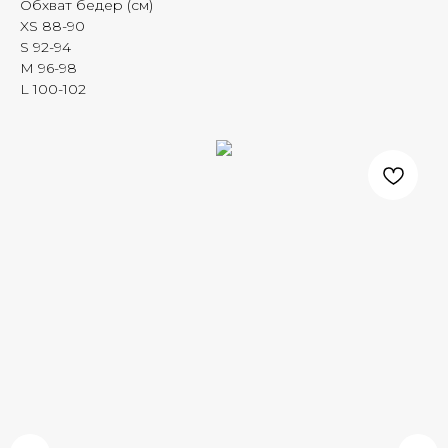
Обхват бедер (см)
XS 88-90
S 92-94
M 96-98
L 100-102