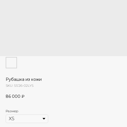
Рубашка из кожи
SKU:
SS’26-02LYS
86 000
₽
Размер