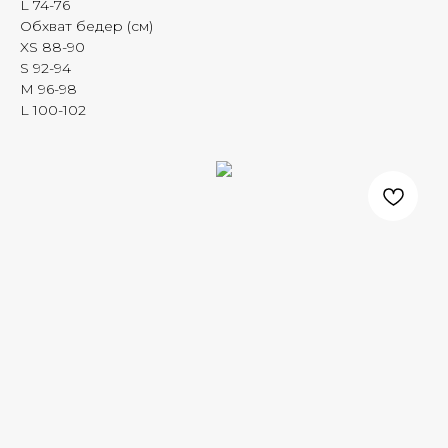
L 74-76
Обхват бедер (см)
XS 88-90
S 92-94
M 96-98
L 100-102