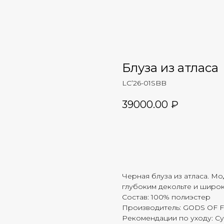
Блуза из атласа
LC’26-01SBB
39000.00
₽
Добавить в корзину
Черная блуза из атласа. Мо
глубоким декольте и широ
Состав: 100% полиэстер
Производитель: GODS OF 
Рекомендации по уходу: Су