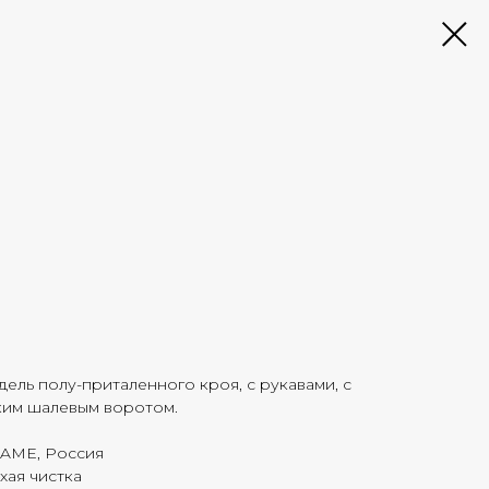
дель полу-приталенного кроя, c рукавами, с
ким шалевым воротом.
FAME, Россия
хая чистка