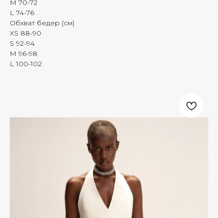
M 70-72
L 74-76
Обхват бедер (см)
XS 88-90
S 92-94
M 96-98
L 100-102