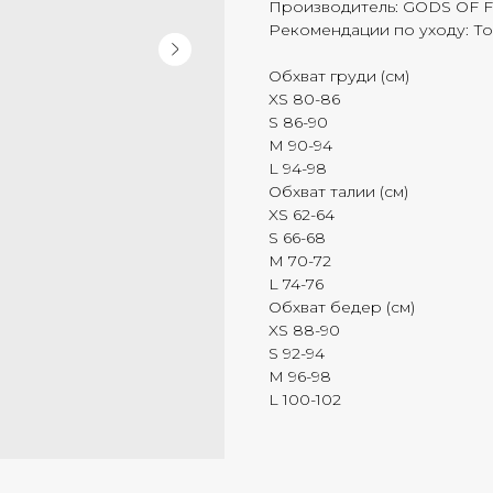
Производитель: GODS OF 
Рекомендации по уходу: То
Обхват груди (см)
XS 80-86
S 86-90
M 90-94
L 94-98
Обхват талии (см)
XS 62-64
S 66-68
M 70-72
L 74-76
Обхват бедер (см)
XS 88-90
S 92-94
M 96-98
L 100-102