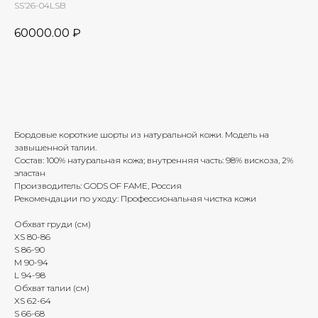
SS’26-04LSB
60000.00
₽
Добавить в корзину
Бордовые короткие шорты из натуральной кожи. Модель на
завышенной талии.
Состав: 100% натуральная кожа; внутренняя часть: 98% вискоза, 2%
эластан
Производитель: GODS OF FAME, Россия
Рекомендации по уходу: Профессиональная чистка кожи
Обхват груди (см)
XS 80-86
S 86-90
M 90-94
L 94-98
Обхват талии (см)
XS 62-64
S 66-68