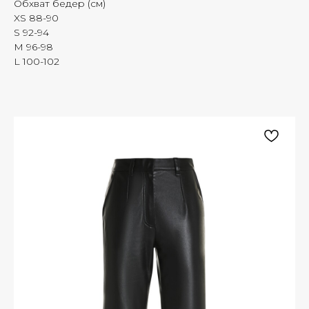
Обхват бедер (см)
XS 88-90
S 92-94
M 96-98
L 100-102