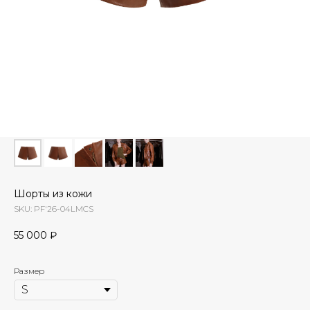
Шорты из кожи
SKU:
PF'26-04LMCS
55 000
₽
Размер