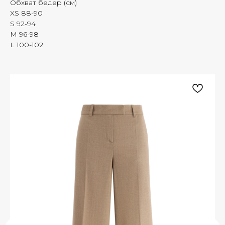
Обхват бедер (см)
XS 88-90
S 92-94
M 96-98
L 100-102