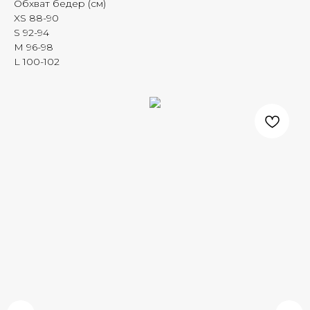
Обхват бедер (см)
XS 88-90
S 92-94
M 96-98
L 100-102