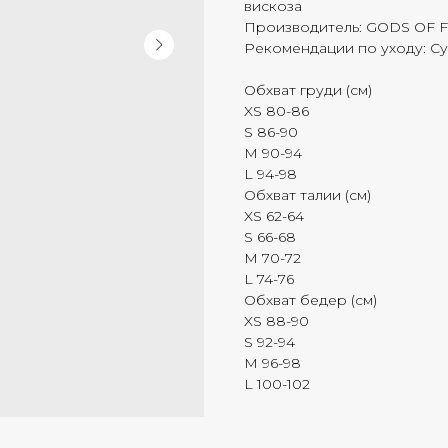
вискоза
Производитель: GODS OF 
Рекомендации по уходу: Су
Обхват груди (см)
XS 80-86
S 86-90
M 90-94
L 94-98
Обхват талии (см)
XS 62-64
S 66-68
M 70-72
L 74-76
Обхват бедер (см)
XS 88-90
S 92-94
M 96-98
L 100-102