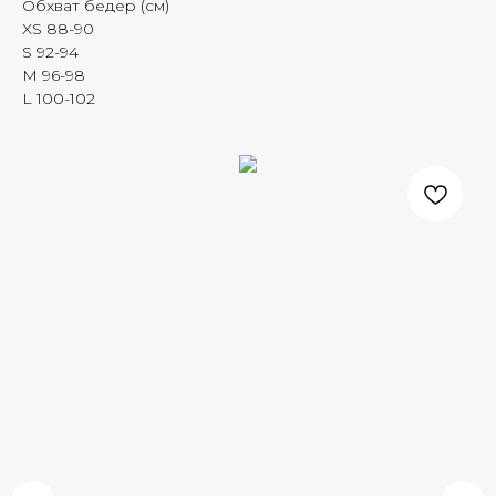
Обхват бедер (см)
XS 88-90
S 92-94
M 96-98
L 100-102