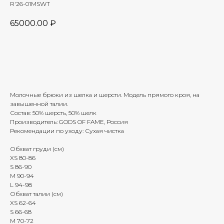
R'26-01MSWT
65000.00
₽
Добавить в корзину
Молочные брюки из шелка и шерсти. Модель прямого кроя, на
завышенной талии.
Состав: 50% шерсть, 50% шелк
Производитель: GODS OF FAME, Россия
Рекомендации по уходу: Сухая чистка
Обхват груди (см)
XS 80-86
S 86-90
M 90-94
L 94-98
Обхват талии (см)
XS 62-64
S 66-68
M 70-72