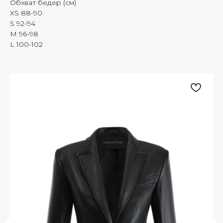
Обхват бедер (см)
XS 88-90
S 92-94
M 96-98
L 100-102