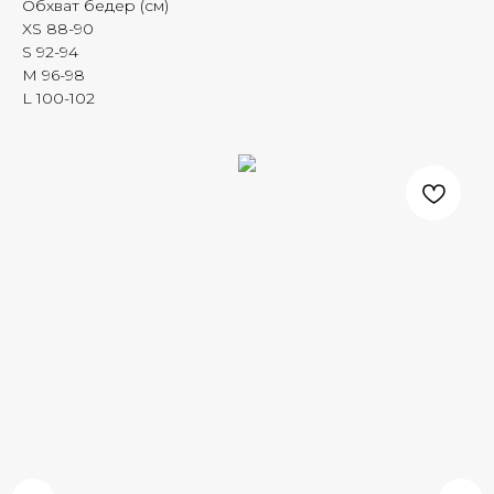
Обхват бедер (см)
XS 88-90
S 92-94
M 96-98
L 100-102