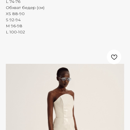
L 74-76
Обхват бедер (см)
XS 88-90
S 92-94
M 96-98
L 100-102