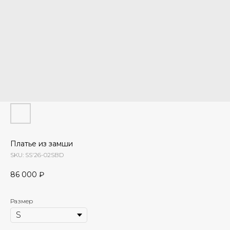
Платье из замши
SKU:
SS'26-02SBD
86 000
₽
Размер