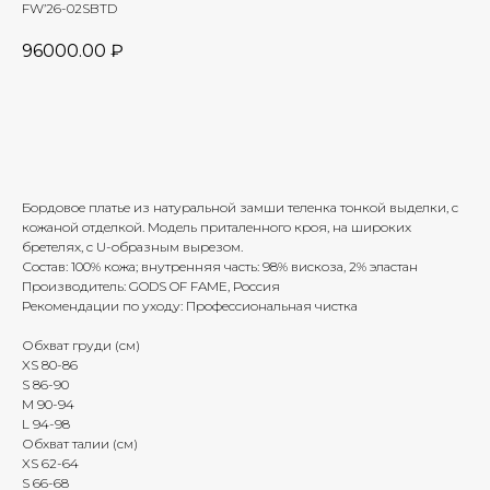
FW’26-02SBTD
96000.00
₽
Добавить в корзину
Бордовое платье из натуральной замши теленка тонкой выделки, с
кожаной отделкой. Модель приталенного кроя, на широких
бретелях, с U-образным вырезом.
Состав: 100% кожа; внутренняя часть: 98% вискоза, 2% эластан
Производитель: GODS OF FAME, Россия
Рекомендации по уходу: Профессиональная чистка
Обхват груди (см)
XS 80-86
S 86-90
M 90-94
L 94-98
Обхват талии (см)
XS 62-64
S 66-68