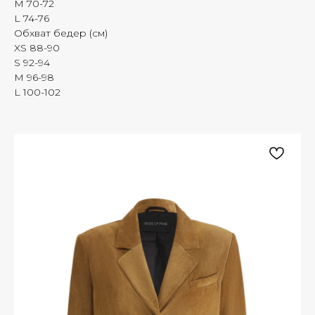
M 70-72
L 74-76
Обхват бедер (см)
XS 88-90
S 92-94
M 96-98
L 100-102