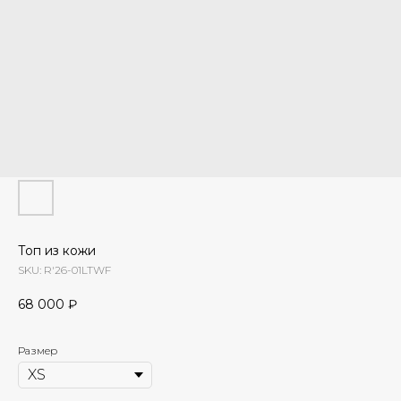
Топ из кожи
SKU:
R'26-01LTWF
68 000
₽
Размер