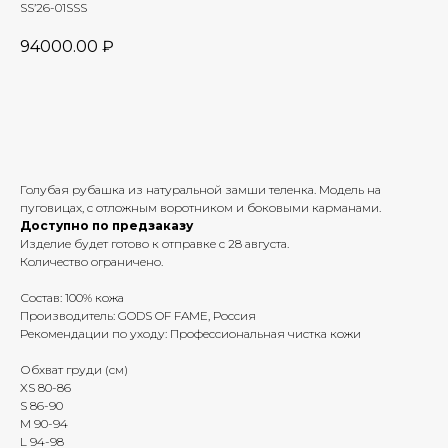
SS’26-01SSS
94000.00
₽
Добавить в корзину
Голубая рубашка из натуральной замши теленка. Модель на
пуговицах, с отложным воротником и боковыми карманами.
Доступно по предзаказу
Изделие будет готово к отправке с 28 августа.
Количество ограничено.
Состав: 100% кожа
Производитель: GODS OF FAME, Россия
Рекомендации по уходу: Профессиональная чистка кожи
Обхват груди (см)
XS 80-86
S 86-90
M 90-94
L 94-98