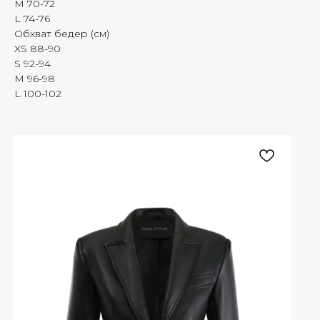
M 70-72
L 74-76
Обхват бедер (см)
XS 88-90
S 92-94
M 96-98
L 100-102