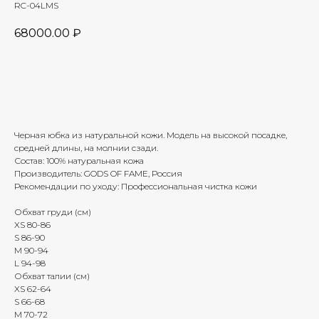
RC-04LMS
68000.00
₽
Добавить в корзину
Черная юбка из натуральной кожи. Модель на высокой посадке,
средней длины, на молнии сзади.
Состав: 100% натуральная кожа
Производитель: GODS OF FAME, Россия
Рекомендации по уходу: Профессиональная чистка кожи
Обхват груди (см)
XS 80-86
S 86-90
M 90-94
L 94-98
Обхват талии (см)
XS 62-64
S 66-68
M 70-72