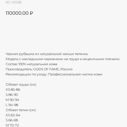
RC-01SSB
110000.00
₽
Добавить в корзину
Черная рубашка из натуральной замши теленка.
Модель с накладными карманами на груди и акцентными плечами.
Состав: 100% натуральная кожа
Производитель: GODS OF FAME, Россия
Рекомендации по уходу: Профессиональная чистка кожи
Обхват груди (см)
XS 80-86
S 86-90
M 90-94
L 94-98
Обхват талии (см)
XS 62-64
S 66-68
M 70-72