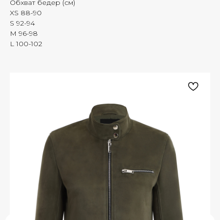
Обхват бедер (см)
XS 88-90
S 92-94
M 96-98
L 100-102