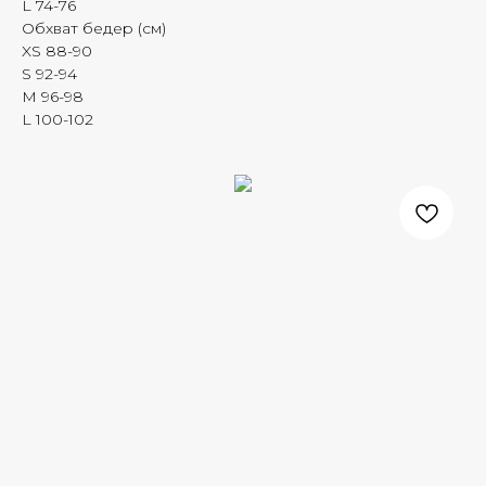
L 74-76
Обхват бедер (см)
XS 88-90
S 92-94
M 96-98
L 100-102