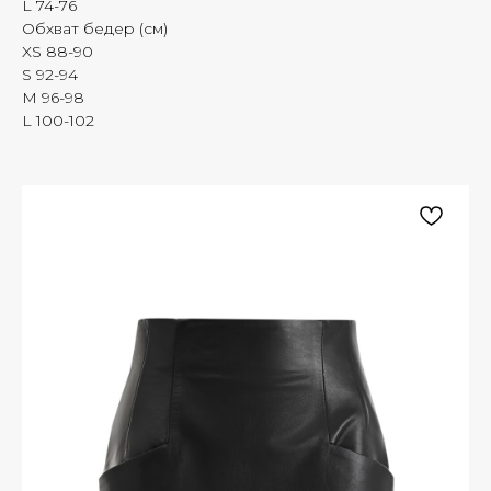
L 74-76
Обхват бедер (см)
XS 88-90
S 92-94
M 96-98
L 100-102