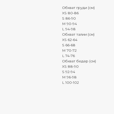
Обхват груди (см)
XS 80-86
S 86-90
M 90-94
L 94-98
Обхват талии (см)
XS 62-64
S 66-68
M 70-72
L 74-76
Обхват бедер (см)
XS 88-90
S 92-94
M 96-98
L 100-102